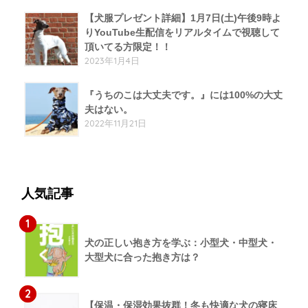
【犬服プレゼント詳細】1月7日(土)午後9時よ
りYouTube生配信をリアルタイムで視聴して
頂いてる方限定！！
2023年1月4日
『うちのこは大丈夫です。』には100%の大丈
夫はない。
2022年11月21日
人気記事
1
犬の正しい抱き方を学ぶ：小型犬・中型犬・
大型犬に合った抱き方は？
2
【保温・保湿効果抜群！冬も快適な犬の寝床