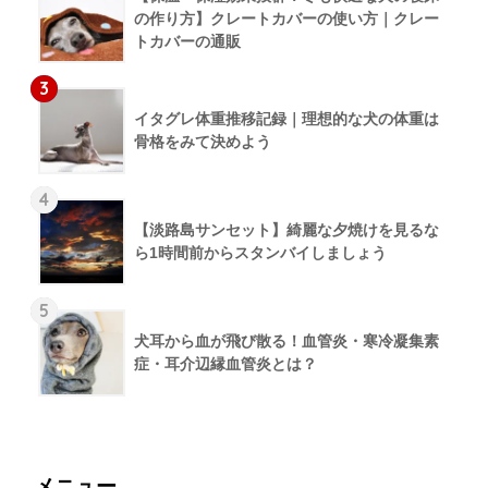
の作り方】クレートカバーの使い方｜クレー
トカバーの通販
3
イタグレ体重推移記録｜理想的な犬の体重は
骨格をみて決めよう
4
【淡路島サンセット】綺麗な夕焼けを見るな
ら1時間前からスタンバイしましょう
5
犬耳から血が飛び散る！血管炎・寒冷凝集素
症・耳介辺縁血管炎とは？
メニュー