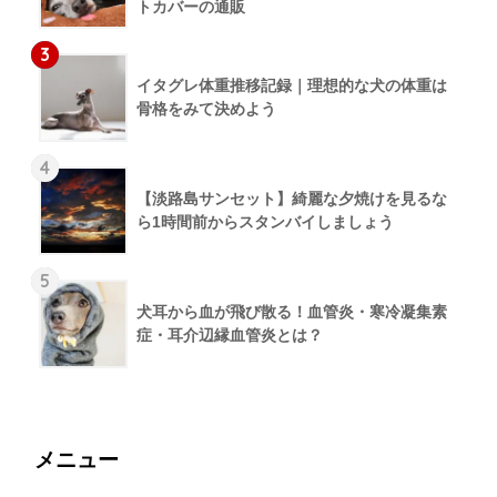
トカバーの通販
3
イタグレ体重推移記録｜理想的な犬の体重は
骨格をみて決めよう
4
【淡路島サンセット】綺麗な夕焼けを見るな
ら1時間前からスタンバイしましょう
5
犬耳から血が飛び散る！血管炎・寒冷凝集素
症・耳介辺縁血管炎とは？
メニュー