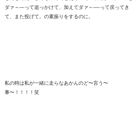
ダァ～—って追っかけて、加えてダァ～—-って戻ってき
て、また投げて。の素振りをするのに。
私の時は私が一緒に走らなあかんのど〜言う〜
事〜！！！！笑