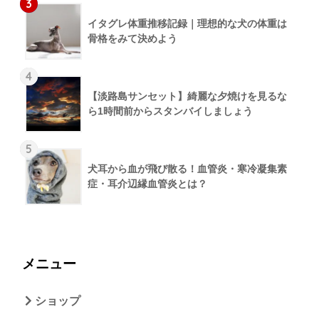
3
イタグレ体重推移記録｜理想的な犬の体重は
骨格をみて決めよう
4
【淡路島サンセット】綺麗な夕焼けを見るな
ら1時間前からスタンバイしましょう
5
犬耳から血が飛び散る！血管炎・寒冷凝集素
症・耳介辺縁血管炎とは？
メニュー
ショップ