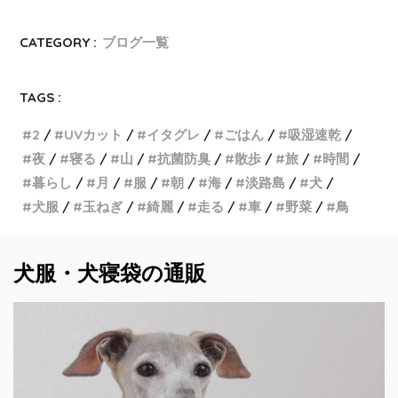
CATEGORY :
ブログ一覧
TAGS :
2
UVカット
イタグレ
ごはん
吸湿速乾
夜
寝る
山
抗菌防臭
散歩
旅
時間
暮らし
月
服
朝
海
淡路島
犬
犬服
玉ねぎ
綺麗
走る
車
野菜
鳥
犬服・犬寝袋の通販