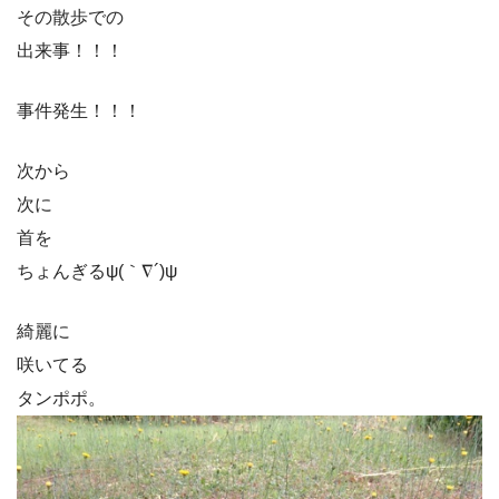
その散歩での
出来事！！！
事件発生！！！
次から
次に
首を
ちょんぎるψ(｀∇´)ψ
綺麗に
咲いてる
タンポポ。