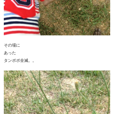
その場に
あった
タンポポ全滅。。