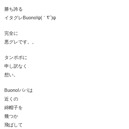
勝ち誇る
イタグレBuono!ψ(｀∇´)ψ
完全に
悪グレです。。
タンポポに
申し訳なく
想い。
Buono!パパは
近くの
綿帽子を
幾つか
飛ばして