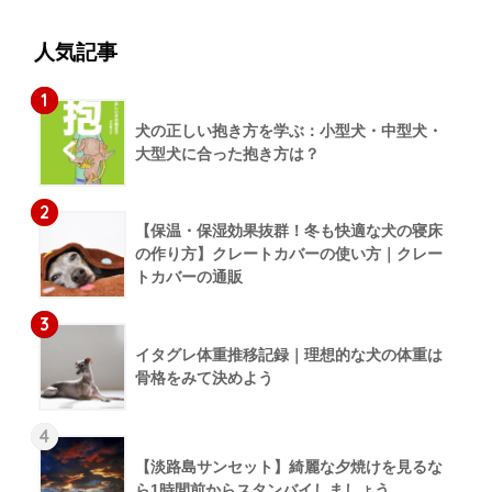
人気記事
1
犬の正しい抱き方を学ぶ：小型犬・中型犬・
大型犬に合った抱き方は？
2
【保温・保湿効果抜群！冬も快適な犬の寝床
の作り方】クレートカバーの使い方｜クレー
トカバーの通販
3
イタグレ体重推移記録｜理想的な犬の体重は
骨格をみて決めよう
4
【淡路島サンセット】綺麗な夕焼けを見るな
ら1時間前からスタンバイしましょう