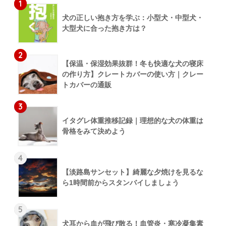
1
犬の正しい抱き方を学ぶ：小型犬・中型犬・
大型犬に合った抱き方は？
2
【保温・保湿効果抜群！冬も快適な犬の寝床
の作り方】クレートカバーの使い方｜クレー
トカバーの通販
3
イタグレ体重推移記録｜理想的な犬の体重は
骨格をみて決めよう
4
【淡路島サンセット】綺麗な夕焼けを見るな
ら1時間前からスタンバイしましょう
5
犬耳から血が飛び散る！血管炎・寒冷凝集素