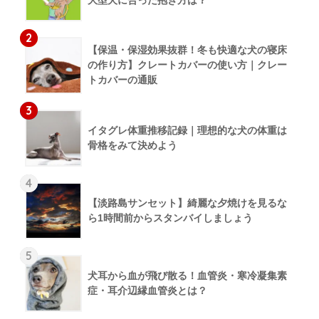
2
【保温・保湿効果抜群！冬も快適な犬の寝床
の作り方】クレートカバーの使い方｜クレー
トカバーの通販
3
イタグレ体重推移記録｜理想的な犬の体重は
骨格をみて決めよう
4
【淡路島サンセット】綺麗な夕焼けを見るな
ら1時間前からスタンバイしましょう
5
犬耳から血が飛び散る！血管炎・寒冷凝集素
症・耳介辺縁血管炎とは？