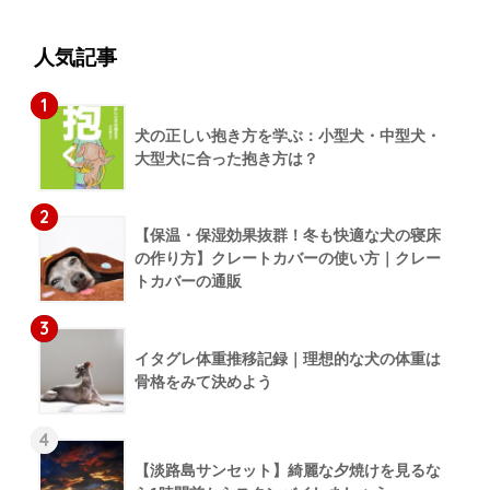
人気記事
1
犬の正しい抱き方を学ぶ：小型犬・中型犬・
大型犬に合った抱き方は？
2
【保温・保湿効果抜群！冬も快適な犬の寝床
の作り方】クレートカバーの使い方｜クレー
トカバーの通販
3
イタグレ体重推移記録｜理想的な犬の体重は
骨格をみて決めよう
4
【淡路島サンセット】綺麗な夕焼けを見るな