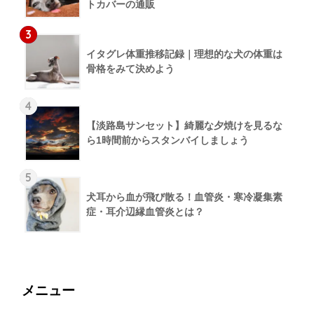
トカバーの通販
3
イタグレ体重推移記録｜理想的な犬の体重は
骨格をみて決めよう
4
【淡路島サンセット】綺麗な夕焼けを見るな
ら1時間前からスタンバイしましょう
5
犬耳から血が飛び散る！血管炎・寒冷凝集素
症・耳介辺縁血管炎とは？
メニュー