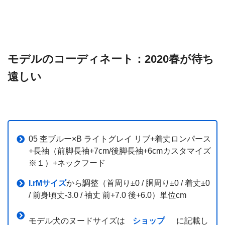
モデルのコーディネート：2020春が待ち
遠しい
05 杢ブルー×B ライトグレイ リブ+着丈ロンパース
+長袖（前脚長袖+7cm/後脚長袖+6cmカスタマイズ
※１）+ネックフード
I.rMサイズ
から調整（首周り±0 / 胴周り±0 / 着丈±0
/ 前身頃丈-3.0 / 袖丈 前+7.0 後+6.0）単位cm
モデル犬のヌードサイズは
ショップ
に記載し