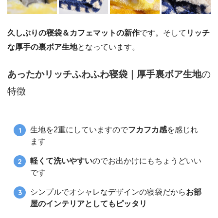
久しぶりの寝袋＆カフェマットの新作
です。そして
リッチ
な厚手の裏ボア生地
となっています。
あったかリッチふわふわ寝袋｜厚手裏ボア生地
の
特徴
生地を2重にしていますので
フカフカ感
を感じれ
ます
軽くて洗いやすい
のでお出かけにもちょうどいい
です
シンプルでオシャレなデザインの寝袋だから
お部
屋のインテリアとしてもピッタリ