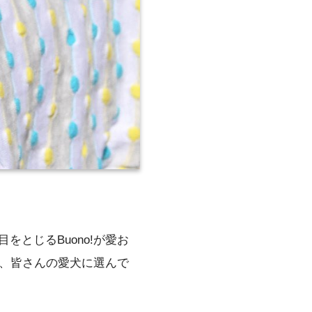
とじるBuono!が愛お
非、皆さんの愛犬に選んで