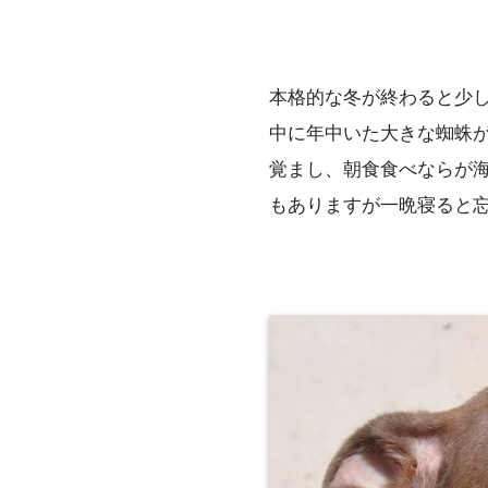
本格的な冬が終わると少
中に年中いた大きな蜘蛛
覚まし、朝食食べならが海
もありますが一晩寝ると