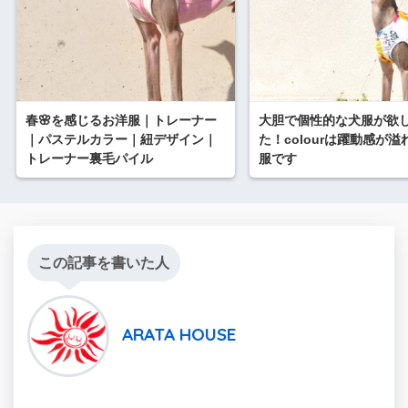
春🌸を感じるお洋服｜トレーナー
大胆で個性的な犬服が欲
｜パステルカラー｜紐デザイン｜
た！colourは躍動感が
トレーナー裏毛パイル
服です
この記事を書いた人
ARATA HOUSE