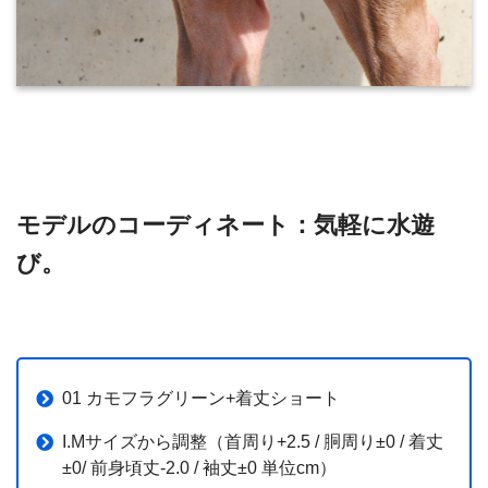
モデルのコーディネート：気軽に水遊
び。
01 カモフラグリーン+着丈ショート
I.Mサイズから調整（首周り+2.5 / 胴周り±0 / 着丈
±0/ 前身頃丈-2.0 / 袖丈±0 単位cm）